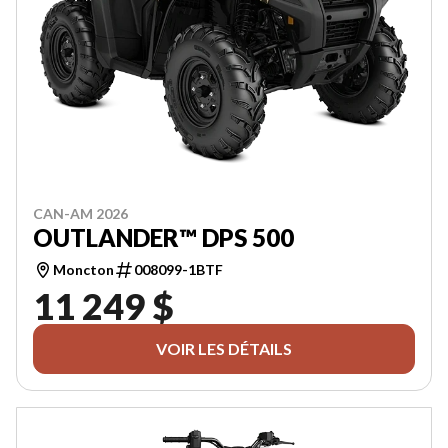
CAN-AM 2026
OUTLANDER™ DPS 500
Moncton
008099-1BTF
11 249 $
VOIR LES DÉTAILS