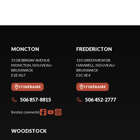
MONCTON
FREDERICTON
55 DESBRISAY AVENUE
133 GREENVIEW DR.
MONCTON
, NOUVEAU-
HANWELL
, NOUVEAU-
BRUNSWICK
BRUNSWICK
E1E 0G7
E3C 0E4
ITINÉRAIRE
ITINÉRAIRE
506 857-8815
506 452-2777
Restez connecté
WOODSTOCK