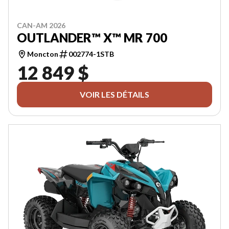
CAN-AM 2026
OUTLANDER™ X™ MR 700
Moncton
002774-1STB
12 849 $
VOIR LES DÉTAILS